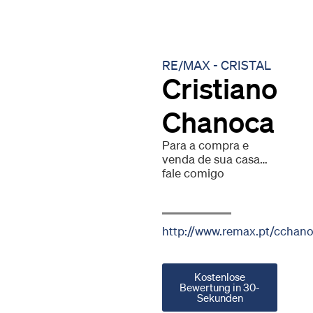
RE/MAX - CRISTAL
Cristiano
Chanoca
Para a compra e
venda de sua casa…
fale comigo
http://www.remax.pt/cchan
Kostenlose
Bewertung in 30-
Sekunden