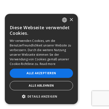
×
Diese Webseite verwendet
ENGLISH
Cookies.
GERMAN
Wir verwenden Cookies, um die
Benutzerfreundlichkeit unserer Website zu
FRENCH
verbessern. Durch die weitere Nutzung
PORTUGUESE
unserer Webseite stimmen Sie der
Verwendung von Cookies gemäß unserer
ITALIAN
Cookie-Richtlinie zu.
Read more
SPANISH
ALLE AKZEPTIEREN
ALLE ABLEHNEN
DETAILS ANZEIGEN
UNBEDINGT ERFORDERLICH