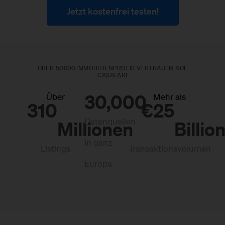
Jetzt kostenfrei testen!
ÜBER 50.000 IMMOBILIENPROFIS VERTRAUEN AUF
CASAFARI
30,000
Über
Mehr als
310
€
25
Datenquellen
Millionen
Billio
in ganz
Listings
Transaktionsvolumen
Europa