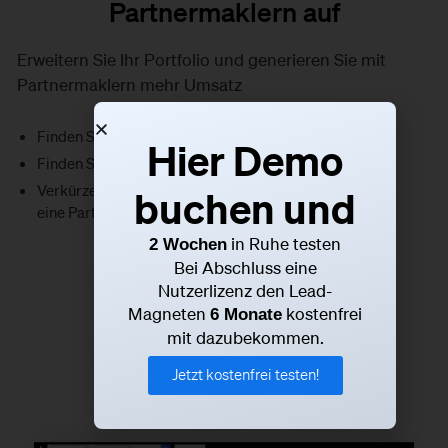
Partnermaklern auf
Erweitern Sie Ihr Portfolio und generieren Sie mit
Partnermaklern mehr Umsatz
Finden Sie mehr Käufer
Hier Demo
Finden Sie passende Objekte für Ihre Kunden
Verkürzen Sie Vertriebslaufzeiten durch den Aufbau
buchen und
eine Partnernetzwerkes
in Ruhe testen
2 Wochen
Bei Abschluss eine
Jetzt kostenfrei testen!
Nutzerlizenz den Lead-
Magneten
kostenfrei
6 Monate
mit dazubekommen.
Jetzt kostenfrei testen!