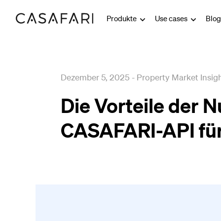
Produkte
Use cases
Blo
Dezember 5, 2025
-
Property Market Insig
Die Vorteile der 
CASAFARI-API für