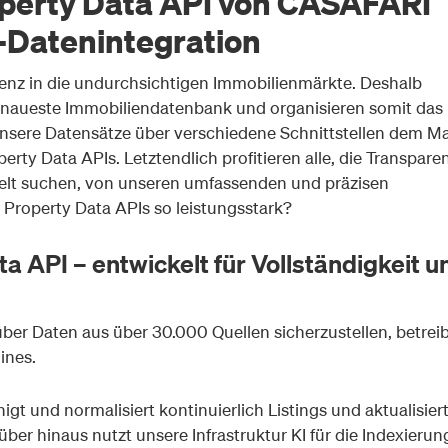
roperty Data API von CASAFARI
I-Datenintegration
enz in die undurchsichtigen Immobilienmärkte. Deshalb
 genaueste Immobiliendatenbank und organisieren somit das
unsere Datensätze über verschiedene Schnittstellen dem Ma
rty Data APIs. Letztendlich profitieren alle, die Transpare
elt suchen, von unseren umfassenden und präzisen
Property Data APIs so leistungsstark?
a API – entwickelt für Vollständigkeit u
ber Daten aus über 30.000 Quellen sicherzustellen, betreib
ines.
nigt und normalisiert kontinuierlich Listings und aktualisier
er hinaus nutzt unsere Infrastruktur KI für die Indexierun