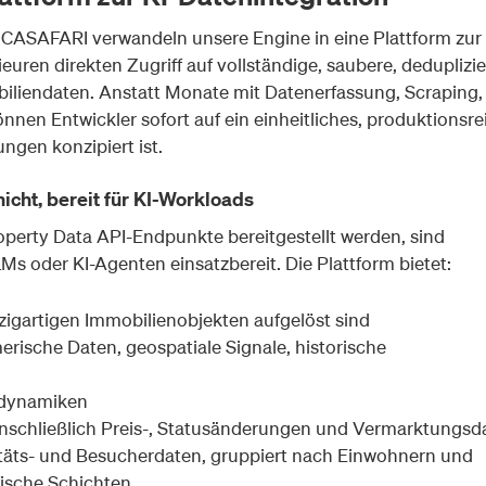
CASAFARI verwandeln unsere Engine in eine Plattform zur 
euren direkten Zugriff auf vollständige, saubere, deduplizie
obiliendaten. Anstatt Monate mit Datenerfassung, Scraping,
nnen Entwickler sofort auf ein einheitliches, produktionsre
ngen konzipiert ist.
icht, bereit für KI-Workloads
operty Data API-Endpunkte bereitgestellt werden, sind
Ms oder KI-Agenten einsatzbereit. Die Plattform bietet:
inzigartigen Immobilienobjekten aufgelöst sind
erische Daten, geospatiale Signale, historische
tdynamiken
einschließlich Preis-, Statusänderungen und Vermarktungsd
litäts- und Besucherdaten, gruppiert nach Einwohnern und
fische Schichten