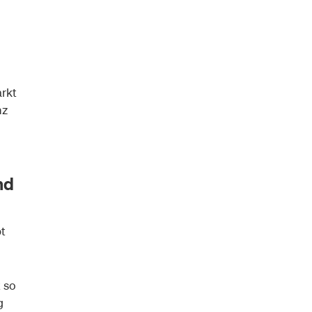
rkt
nz
nd
t
t so
g