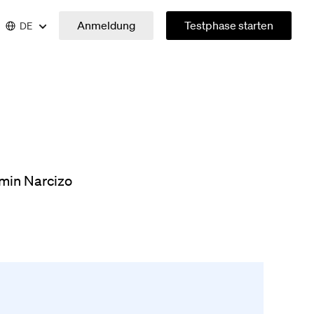
Anmeldung
Testphase starten
DE
min Narcizo