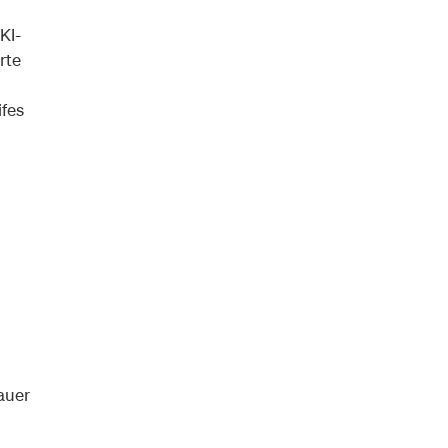
KI-
rte
ifes
auer