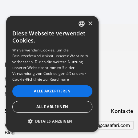
×
Diese Webseite verwendet
ENGLISH
Cookies.
GERMAN
Wir verwenden Cookies, um die
Benutzerfreundlichkeit unserer Website zu
FRENCH
verbessern. Durch die weitere Nutzung
Leitfäden
unserer Webseite stimmen Sie der
PORTUGUESE
Verwendung von Cookies gemäß unserer
Berlin
Cookie-Richtlinie zu.
Read more
ITALIAN
Hamburg
ALLE AKZEPTIEREN
München
SPANISH
ALLE ABLEHNEN
Site map
Kontakte
DETAILS ANZEIGEN
Wie es funktioniert
commercial@casafari.com
Blog
UNBEDINGT ERFORDERLICH