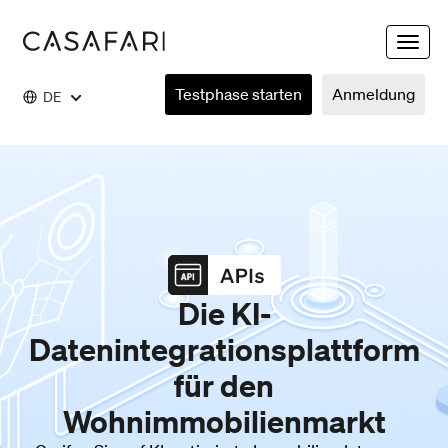
Toggle
naviga
Testphase starten
Anmeldung
DE
Die KI-
Datenintegrationsplattform
für den
Wohnimmobilienmarkt