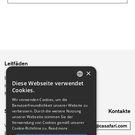
Leitfäden
×
Berlin
Diese Webseite verwendet
Hamburg
ENGLISH
Cookies.
München
GERMAN
Wir verwenden Cookies, um die
Benutzerfreundlichkeit unserer Website zu
FRENCH
Site map
Kontakte
verbessern. Durch die weitere Nutzung
PORTUGUESE
unserer Webseite stimmen Sie der
Verwendung von Cookies gemäß unserer
Wie es funktioniert
commercial@casafari.com
ITALIAN
Cookie-Richtlinie zu.
Read more
Blog