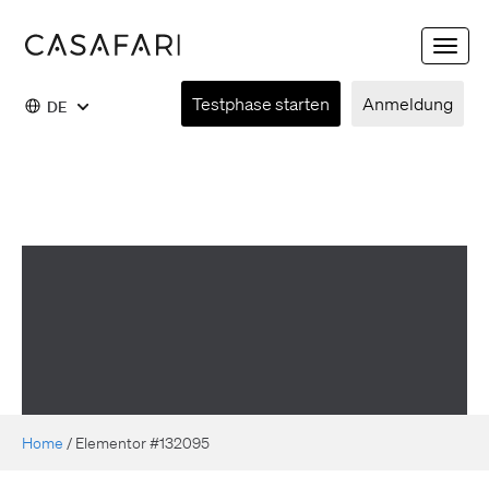
Toggle
naviga
Testphase starten
Anmeldung
DE
Home
/
Elementor #132095