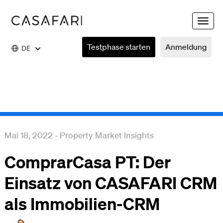
Toggle
naviga
Testphase starten
Anmeldung
DE
Mai 18, 2022
-
Property Market Insights
ComprarCasa PT: Der
Einsatz von CASAFARI CRM
als Immobilien-CRM