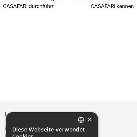
CASAFARI durchführt
CASAFARI kennen
Leitfäden
×
Berlin
Diese Webseite verwendet
ENGLISH
Hamburg
Cookies.