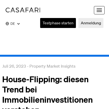
Toggle
naviga
Testphase starten
Anmeldung
DE
Juli 26, 2023
-
Property Market Insights
House-Flipping: diesen
Trend bei
Immobilieninvestitionen