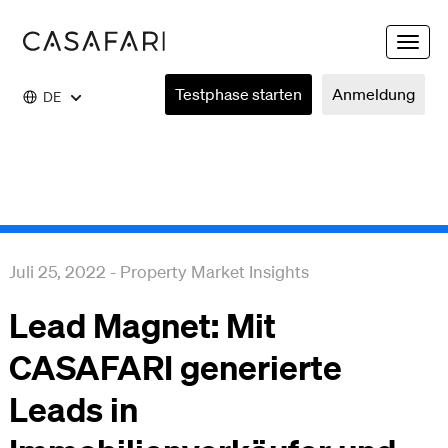
Toggle
naviga
Testphase starten
Anmeldung
DE
Juli 25, 2022
-
Property Market Insights
Lead Magnet: Mit
CASAFARI generierte
Leads in