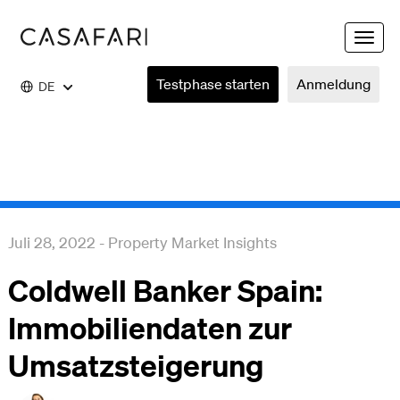
Toggle
naviga
Testphase starten
Anmeldung
DE
Juli 28, 2022
-
Property Market Insights
Coldwell Banker Spain:
Immobiliendaten zur
Umsatzsteigerung