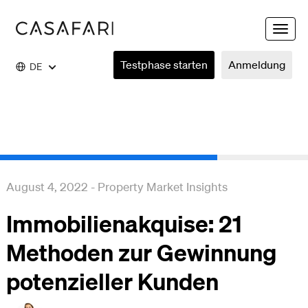
Toggle
naviga
Testphase starten
Anmeldung
DE
August 4, 2022
-
Property Market Insights
Immobilienakquise: 21
Methoden zur Gewinnung
potenzieller Kunden