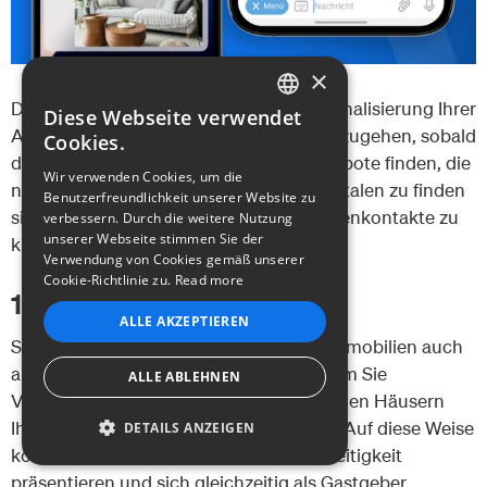
×
Durch den Einsatz dieser Tools zur Rationalisierung Ihrer
Diese Webseite verwendet
ENGLISH
Arbeit können Sie auf private Verkäufer zugehen, sobald
Cookies.
diese auf den Markt kommen, und Angebote finden, die
GERMAN
Wir verwenden Cookies, um die
nicht auf herkömmlichen Immobilienportalen zu finden
Benutzerfreundlichkeit unserer Website zu
FRENCH
sind, was Ihre Chancen erhöht, Immobilienkontakte zu
verbessern. Durch die weitere Nutzung
unserer Webseite stimmen Sie der
knüpfen und Ihr Portfolio zu erweitern.
PORTUGUESE
Verwendung von Cookies gemäß unserer
Cookie-Richtlinie zu.
Read more
15. Veranstalten Sie Events
ITALIAN
ALLE AKZEPTIEREN
SPANISH
Sie können Ihre Lead-Generierung für Immobilien auch
auf weniger digitale Weise steigern, indem Sie
ALLE ABLEHNEN
Veranstaltungen in zum Verkauf stehenden Häusern
Ihres Immobilienportfolios durchführen. Auf diese Weise
DETAILS ANZEIGEN
können Sie die Immobilie und ihre Vielseitigkeit
UNBEDINGT ERFORDERLICH
präsentieren und sich gleichzeitig als Gastgeber