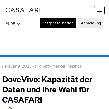
Toggle
naviga
Testphase starten
Anmeldung
DE
Februar 9, 2023
-
Property Market Insights
DoveVivo: Kapazität der
Daten und ihre Wahl für
CASAFARI