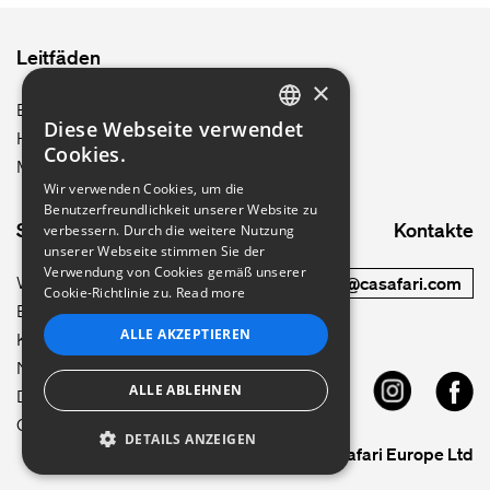
Leitfäden
×
Berlin
Diese Webseite verwendet
Hamburg
ENGLISH
Cookies.
München
GERMAN
Wir verwenden Cookies, um die
Benutzerfreundlichkeit unserer Website zu
FRENCH
Site map
Kontakte
verbessern. Durch die weitere Nutzung
PORTUGUESE
unserer Webseite stimmen Sie der
Verwendung von Cookies gemäß unserer
Wie es funktioniert
commercial@casafari.com
ITALIAN
Cookie-Richtlinie zu.
Read more
Blog
SPANISH
ALLE AKZEPTIEREN
Karriere
Nutzungsbedingungen
ALLE ABLEHNEN
Datenschutzpolitik
CRM
DETAILS ANZEIGEN
© 2026 Casafari Europe Ltd
UNBEDINGT ERFORDERLICH