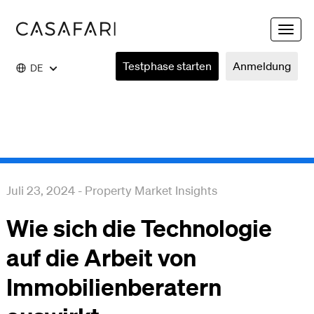
Toggle
naviga
Testphase starten
Anmeldung
DE
Juli 23, 2024
-
Property Market Insights
Wie sich die Technologie
auf die Arbeit von
Immobilienberatern