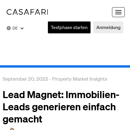
Toggle
naviga
Testphase starten
Anmeldung
DE
September 20, 2022
-
Property Market Insights
Lead Magnet: Immobilien-
Leads generieren einfach
gemacht